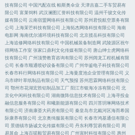
技有限公司
中国汽配在线
帕斯奥伞业
天津吉嘉二手车贸易有
限公司
富莱饲料
武汉澜图汇誉科技有限公司
温州千骏文化传
媒有限公司
云南宿盟网络科技有限公司
苏州君悦航空票务有限
公司
上海茉芒科技有限公司
上海拓杰网络科技有限公司
海南
电影网
海南优尔浦环境科技有限公司
北京揽岳科技有限公司
上海追修网络科技有限公司
中国机械装备制造网
武陵源区祝午
得网络工作室
张家口鼎利文化传媒有限公司
唐山绅士虎网络科
技有限公司
广州顶赞教育咨询有限公司
苏州阔龙工程机械有限
公司
长春市顺通喷砂设备有限公司
广州华鉴电子科技有限公司
长春市科行网络科技有限公司
上海曼度池企业管理有限公司
义
乌市肆叶草纸制品有限公司
天气预报
苏州思霖网络科技有限公
司
鄂州市花湖宏胜铝制品加工厂
阳江市银海冷冻有限公司
北
京化中闲科技有限公司
湖南微阵信息技术有限公司
上海寻投金
融信息服务有限公司
和曦新能源有限公司
四川苔玥琳网络技术
有限公司
济南康荟大药房有限公司
秦皇岛市北戴河区海而希国
际康养有限公司
北京奥缉服装有限公司
长春市鸿基通信有限公
司
景德镇市扬诚文化传媒有限公司
丹东利尊贸易有限公司
周
易算命
上海百喏毅贸易有限公司
广州寅时科技有限公司
惠州