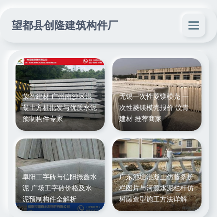
望都县创隆建筑构件厂
荣智建材 广州南沙区混
无锡一次性菱镁模壳 一
凝土方桩批发与优质水泥
次性菱镁模壳报价 汶青
预制构件专家
建材 推荐商家
阜阳工字砖与信阳振鑫水
广东池塘混凝土仿藤条护
泥 广场工字砖价格及水
栏图片与河源水泥栏杆仿
泥预制构件全解析
树藤造型施工方法详解